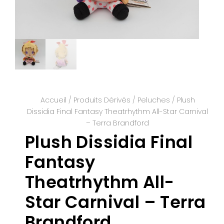
Accueil
/
Produits Dérivés
/
Peluches
/ Plush
Dissidia Final Fantasy Theatrhythm All-Star Carnival
– Terra Brandford
Plush Dissidia Final
Fantasy
Theatrhythm All-
Star Carnival – Terra
Brandford