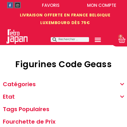
FAVORIS
MON COMPTE
LIVRAISON OFFERTE EN FRANCE BELGIQUE
LUXEMBOURG DÈS 75€
0
Figurines Code Geass
Catégories
Etat
Tags Populaires
Fourchette de Prix