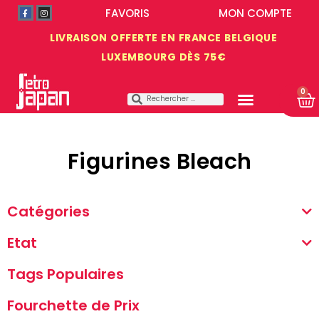
FAVORIS
MON COMPTE
LIVRAISON OFFERTE EN FRANCE BELGIQUE
LUXEMBOURG DÈS 75€
0
Figurines Bleach
Catégories
Etat
Tags Populaires
Fourchette de Prix