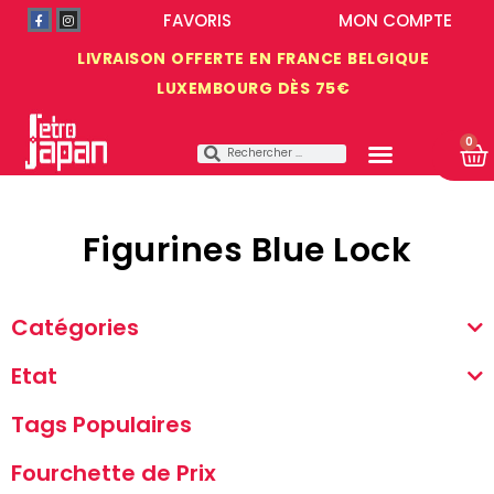
FAVORIS
MON COMPTE
LIVRAISON OFFERTE EN FRANCE BELGIQUE
LUXEMBOURG DÈS 75€
0
Figurines Blue Lock
Catégories
Etat
Tags Populaires
Fourchette de Prix