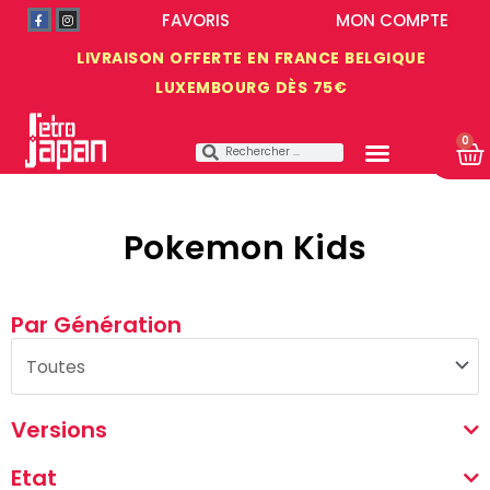
FAVORIS
MON COMPTE
LIVRAISON OFFERTE EN FRANCE BELGIQUE
LUXEMBOURG DÈS 75€
0
Pokemon Kids
Par Génération
Versions
Etat