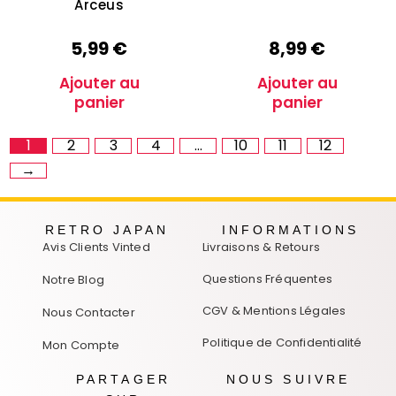
Arceus
5,99
€
8,99
€
Ajouter au
Ajouter au
panier
panier
1
2
3
4
…
10
11
12
→
RETRO JAPAN
INFORMATIONS
Avis Clients Vinted
Livraisons & Retours
Questions Fréquentes
Notre Blog
CGV & Mentions Légales
Nous Contacter
Politique de Confidentialité
Mon Compte
PARTAGER
NOUS SUIVRE