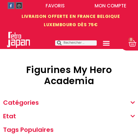
FAVORIS
MON COMPTE
LIVRAISON OFFERTE EN FRANCE BELGIQUE
LUXEMBOURG DÈS 75€
0
Figurines My Hero
Academia
Catégories
Etat
Tags Populaires