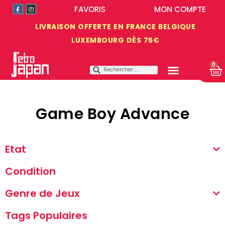
FAVORIS
MON COMPTE
LIVRAISON OFFERTE EN FRANCE BELGIQUE
LUXEMBOURG DÈS 75€
0
Game Boy Advance
Etat
Condition
Genre de Jeux
Tags Populaires