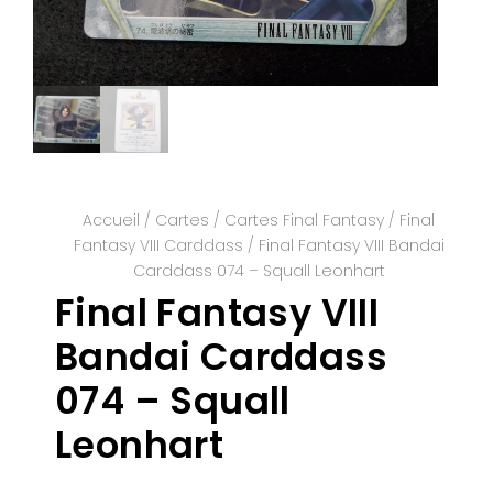
Accueil
/
Cartes
/
Cartes Final Fantasy
/
Final
Fantasy VIII Carddass
/ Final Fantasy VIII Bandai
Carddass 074 – Squall Leonhart
Final Fantasy VIII
Bandai Carddass
074 – Squall
Leonhart