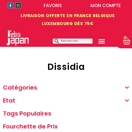
FAVORIS
MON COMPTE
LIVRAISON OFFERTE EN FRANCE BELGIQUE
LUXEMBOURG DÈS 75€
0
Dissidia
Catégories
Etat
Tags Populaires
Fourchette de Prix