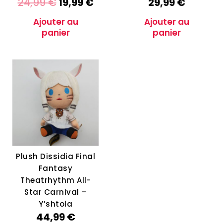
24,99
€
19,99
€
29,99
€
Ajouter au
Ajouter au
panier
panier
Plush Dissidia Final
Fantasy
Theatrhythm All-
Star Carnival –
Y’shtola
44,99
€