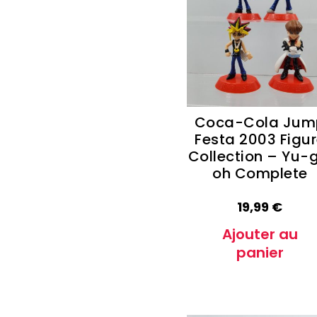
Autres Collections Pokemon
...
Detectiv
Yu-Gi-O
Coca-Cola Jum
Festa 2003 Figu
Collection – Yu-g
oh Complete
19,99
€
Ajouter au
panier