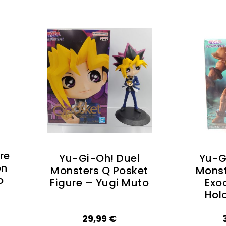
re
Yu-Gi-Oh! Duel
Yu-G
on
Monsters Q Posket
Monst
o
Figure – Yugi Muto
Exo
Hol
29,99
€