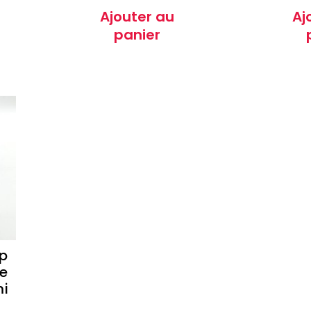
Ajouter au
Aj
panier
p
re
mi