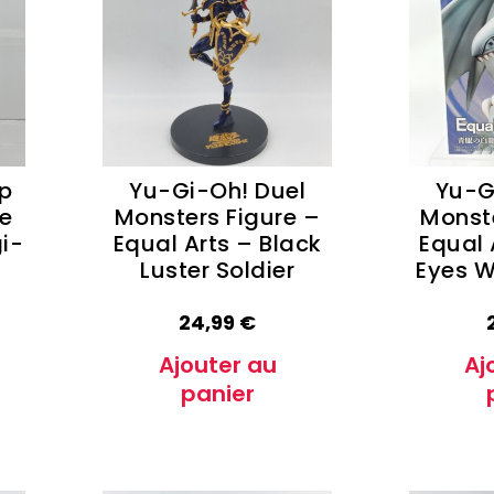
e Conan
Haikyu!!
h
Promised Neverland
Overlord
p
Yu-Gi-Oh! Duel
Yu-G
re
Monsters Figure –
Monste
i-
Equal Arts – Black
Equal 
Luster Soldier
Eyes W
24,99
€
Ajouter au
Aj
panier