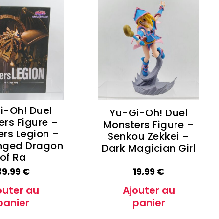
i-Oh! Duel
Yu-Gi-Oh! Duel
rs Figure –
Monsters Figure –
rs Legion –
Senkou Zekkei –
nged Dragon
Dark Magician Girl
of Ra
39,99
€
19,99
€
outer au
Ajouter au
panier
panier