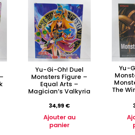
Yu-G
Yu-Gi-Oh! Duel
Monste
 –
Monsters Figure –
Monste
k
Equal Arts –
The Wi
Magician’s Valkyria
34,99
€
Ajouter au
Aj
panier