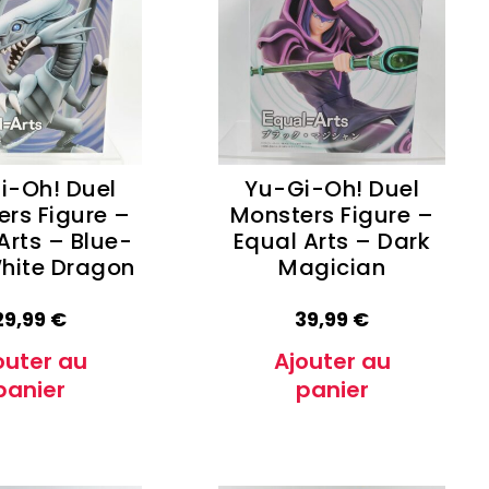
Oshi no Ko
Hell's Paradise
Autres Animes
i-Oh! Duel
Yu-Gi-Oh! Duel
rs Figure –
Monsters Figure –
Arts – Blue-
Equal Arts – Dark
hite Dragon
Magician
29,99
€
39,99
€
outer au
Ajouter au
panier
panier