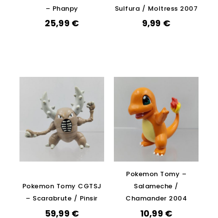
– Phanpy
Sulfura / Moltress 2007
25,99
€
9,99
€
Pokemon Tomy –
Pokemon Tomy CGTSJ
Salameche /
– Scarabrute / Pinsir
Chamander 2004
59,99
€
10,99
€