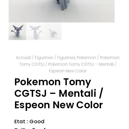
Accueil
/
Figurines
/
Figurines Pokemon
/
Pokemon
Tomy CGTSJ
/ Pokemon Tomy CGTSJ – Mentali /
Espeon New Color
Pokemon Tomy
CGTSJ – Mentali /
Espeon New Color
Etat : Good