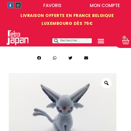
FAVORIS
MON COMPTE
LIVRAISON OFFERTE EN FRANCE BELGIQUE
LUXEMBOURG DÈS 75€
0