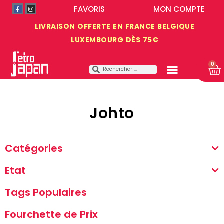
FAVORIS
MON COMPTE
LIVRAISON OFFERTE EN FRANCE BELGIQUE
LUXEMBOURG DÈS 75€
0
Johto
Catégories
Etat
Tags Populaires
Fourchette de Prix