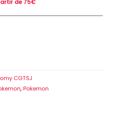
partir de 75€
Oshi no Ko
Hell's Paradise
Autres Animes
Tomy CGTSJ
Pokemon
,
Pokemon