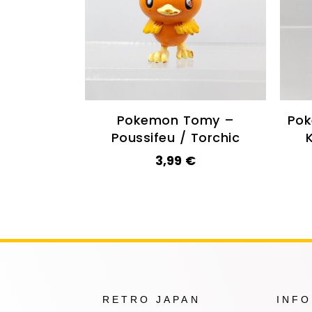
Pokemon Tomy –
Po
Poussifeu / Torchic
3,99
€
RETRO JAPAN
INF