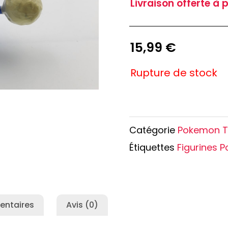
Livraison offerte à 
e Conan
Haikyu!!
h
Promised Neverland
Overlord
15,99
€
Rupture de stock
Catégorie
Pokemon 
Étiquettes
Figurines 
entaires
Avis (0)