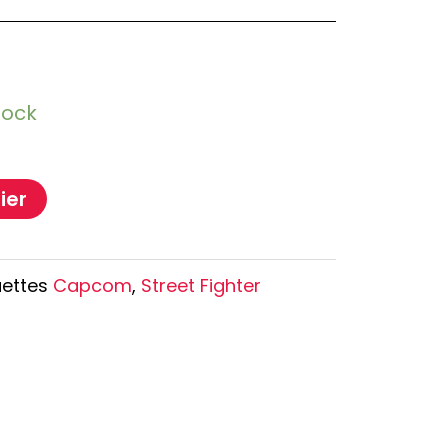
Oshi no Ko
Hell's Paradise
Autres Animes
tock
ier
uettes
Capcom
,
Street Fighter