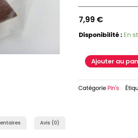
e Conan
Haikyu!!
h
Promised Neverland
7,99
€
Overlord
Disponibilité :
En s
Ajouter au pan
Catégorie
Pin's
Étiq
entaires
Avis (0)