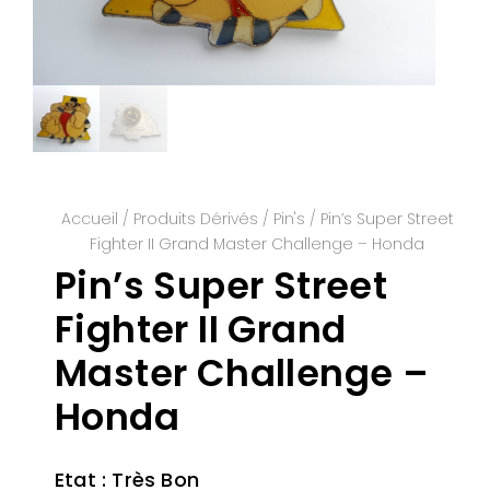
Accueil
/
Produits Dérivés
/
Pin's
/ Pin’s Super Street
Fighter II Grand Master Challenge – Honda
Pin’s Super Street
Fighter II Grand
Master Challenge –
Honda
Etat : Très Bon