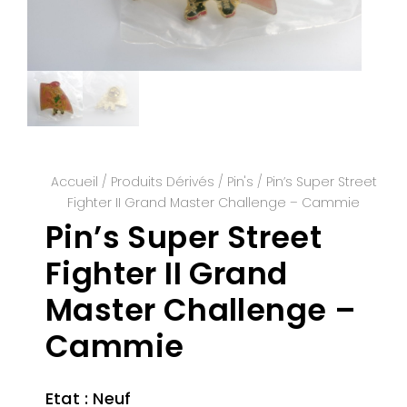
Accueil
/
Produits Dérivés
/
Pin's
/ Pin’s Super Street
Fighter II Grand Master Challenge – Cammie
Pin’s Super Street
Fighter II Grand
Master Challenge –
Cammie
Etat : Neuf