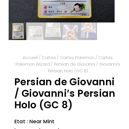
Accueil
/
Cartes
/
Cartes Pokemon
/
Cartes
Pokemon Wizard
/ Persian de Giovanni / Giovanni’s
Persian Holo (GC 8)
Persian de Giovanni
/ Giovanni’s Persian
Holo (GC 8)
Etat : Near Mint