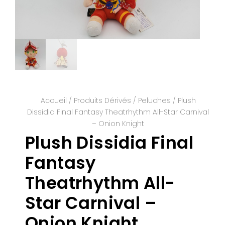
Accueil
/
Produits Dérivés
/
Peluches
/ Plush
Dissidia Final Fantasy Theatrhythm All-Star Carnival
– Onion Knight
Plush Dissidia Final
Fantasy
Theatrhythm All-
Star Carnival –
Onion Knight