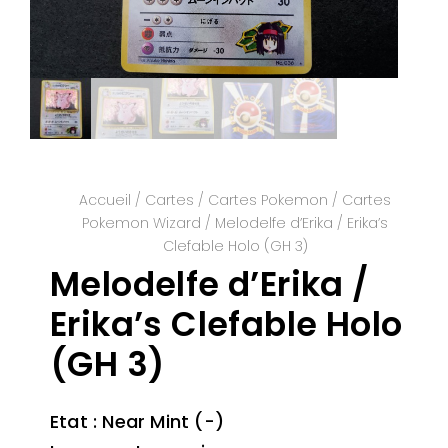
Accueil
/
Cartes
/
Cartes Pokemon
/
Cartes
Pokemon Wizard
/ Melodelfe d’Erika / Erika’s
Clefable Holo (GH 3)
Melodelfe d’Erika /
Erika’s Clefable Holo
(GH 3)
Etat : Near Mint (-)