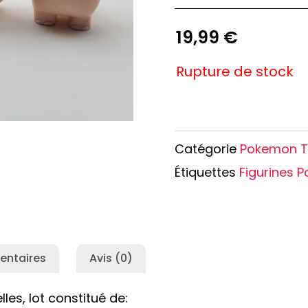
e Conan
Haikyu!!
h
Promised Neverland
19,99
€
Overlord
Rupture de stock
Catégorie
Pokemon 
Étiquettes
Figurines 
entaires
Avis (0)
es, lot constitué de: