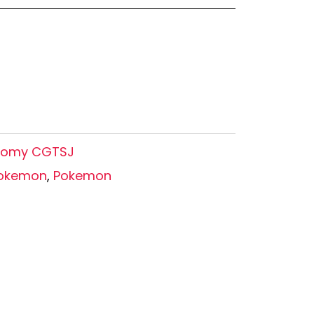
Oshi no Ko
Hell's Paradise
Autres Animes
Tomy CGTSJ
Pokemon
,
Pokemon