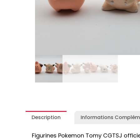
Autres Collections Pokemon
...
Detectiv
Yu-Gi-O
Description
Informations Complém
Figurines Pokemon Tomy CGTSJ officiell