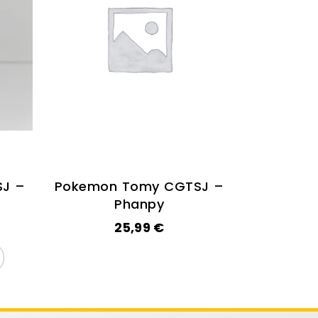
J –
Pokemon Tomy CGTSJ –
Phanpy
25,99
€