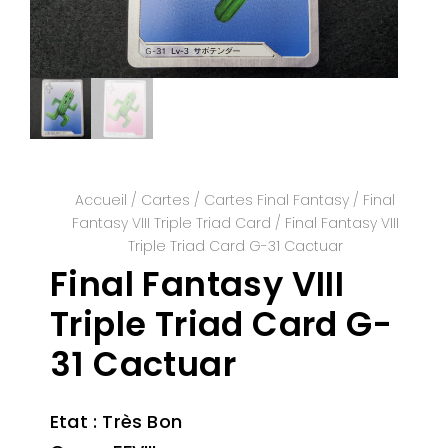
Accueil
/
Cartes
/
Cartes Final Fantasy
/
Final
Fantasy VIII Triple Triad Card
/ Final Fantasy VIII
Triple Triad Card G-31 Cactuar
Final Fantasy VIII
Triple Triad Card G-
31 Cactuar
Etat : Très Bon