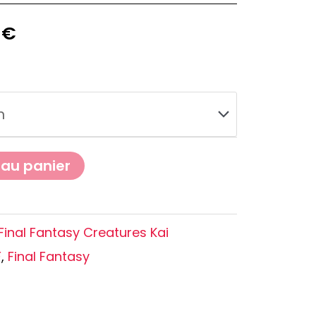
Oshi no Ko
Hell's Paradise
9
€
Autres Animes
 au panier
Final Fantasy Creatures Kai
F
,
Final Fantasy