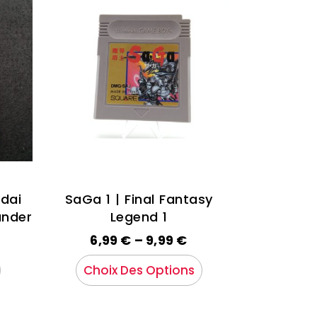
ndai
SaGa 1 | Final Fantasy
ander
Legend 1
6,99
€
–
9,99
€
Choix Des Options