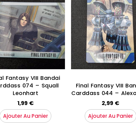
al Fantasy VIII Bandai
rddass 074 – Squall
Final Fantasy VIII Ba
Leonhart
Carddass 044 – Alex
1,99
€
2,99
€
Ajouter Au Panier
Ajouter Au Panier