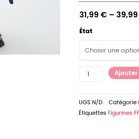
e Conan
Haikyu!!
h
Promised Neverland
31,99
€
–
39,9
Overlord
État
Ajouter
UGS
N/D
Catégorie
Étiquettes
Figurines F