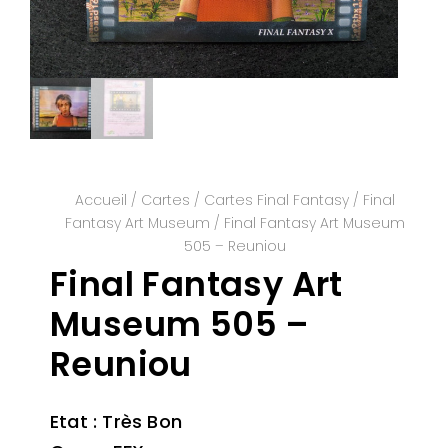
Accueil
/
Cartes
/
Cartes Final Fantasy
/
Final
Fantasy Art Museum
/ Final Fantasy Art Museum
505 – Reuniou
Final Fantasy Art
Museum 505 –
Reuniou
Etat : Très Bon