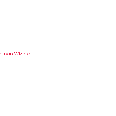
Oshi no Ko
Hell's Paradise
Autres Animes
kemon Wizard