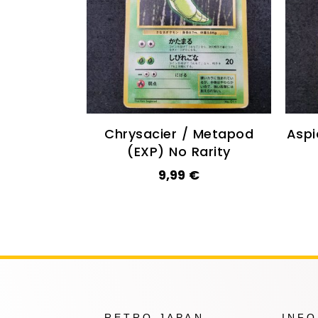
Chrysacier / Metapod
Aspi
(EXP) No Rarity
9,99
€
RETRO JAPAN
INF