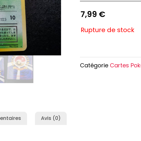
e Conan
Haikyu!!
7,99
€
h
Promised Neverland
Overlord
Rupture de stock
Catégorie
Cartes Po
entaires
Avis (0)