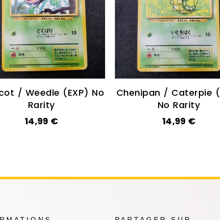
cot / Weedle (EXP) No
Chenipan / Caterpie 
Rarity
No Rarity
14,99
€
14,99
€
ORMATIONS
PARTAGER SUR