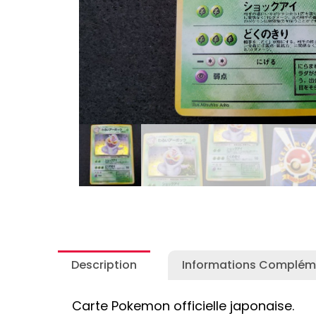
Autres Collections Pokemon
...
Detectiv
Yu-Gi-O
Description
Informations Complém
Carte Pokemon officielle japonaise.