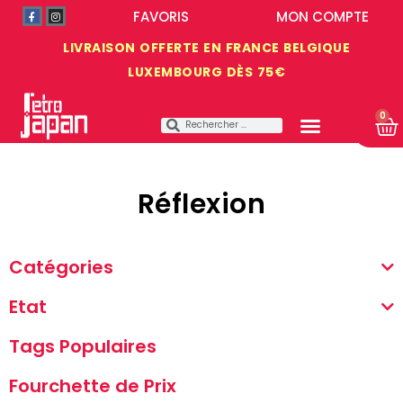
FAVORIS
MON COMPTE
LIVRAISON OFFERTE EN FRANCE BELGIQUE
LUXEMBOURG DÈS 75€
0
Réflexion
Catégories
Etat
Tags Populaires
Fourchette de Prix