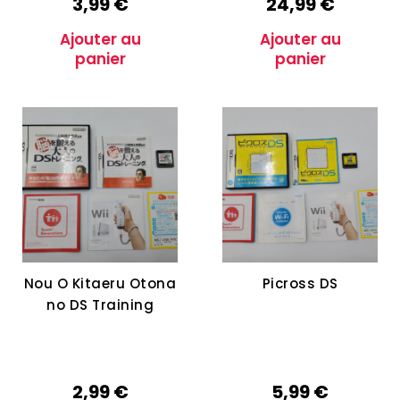
3,99
€
24,99
€
Ajouter au
Ajouter au
panier
panier
Nou O Kitaeru Otona
Picross DS
no DS Training
2,99
€
5,99
€