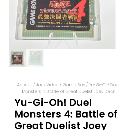
Accueil
/
Jeux Video
/
Game Boy
/ Yu-Gi-Oh! Duel
Monsters 4: Battle of Great Duelist Joey Deck
Yu-Gi-Oh! Duel
Monsters 4: Battle of
Great Duelist Joey