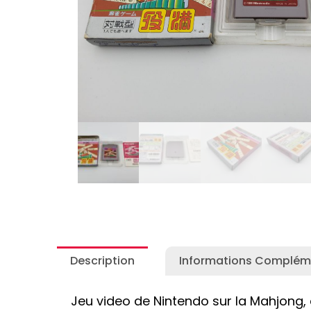
Autres Collections Pokemon
...
Detectiv
Yu-Gi-O
Description
Informations Complém
Jeu video de Nintendo sur la Mahjong,