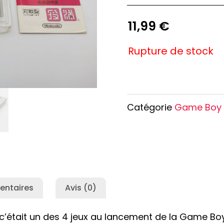
e Conan
Haikyu!!
h
Promised Neverland
11,99
€
Overlord
Rupture de stock
Catégorie
Game Boy
entaires
Avis (0)
 c’était un des 4 jeux au lancement de la Game Bo