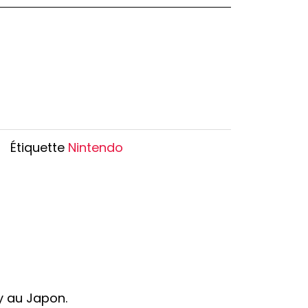
Oshi no Ko
Hell's Paradise
Autres Animes
Étiquette
Nintendo
y au Japon.