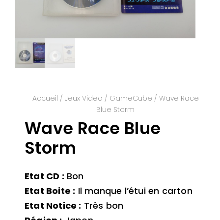
Accueil
/
Jeux Video
/
GameCube
/ Wave Race
Blue Storm
Wave Race Blue
Storm
Etat CD :
Bon
Etat Boite :
Il manque l’étui en carton
Etat Notice :
Très bon