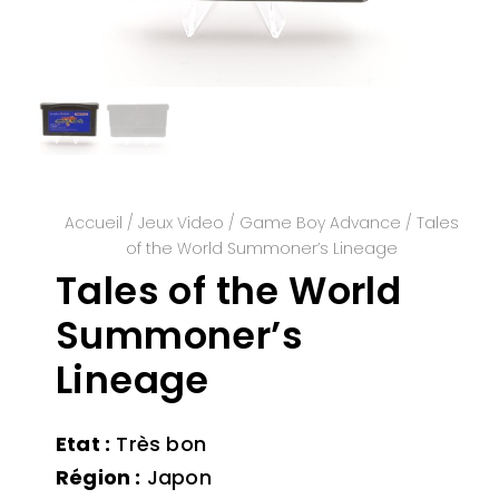
Accueil
/
Jeux Video
/
Game Boy Advance
/ Tales
of the World Summoner’s Lineage
Tales of the World
Summoner’s
Lineage
Etat :
Très bon
Région :
Japon