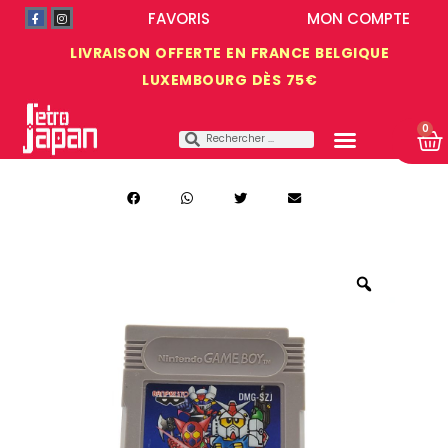
FAVORIS
MON COMPTE
LIVRAISON OFFERTE EN FRANCE BELGIQUE
LUXEMBOURG DÈS 75€
0