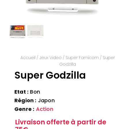
Accueil
/
Jeux Video
/
Super Famicom
/ Super
Godzilla
Super Godzilla
Etat :
Bon
Région :
Japon
Genre :
Action
Livraison offerte à partir de