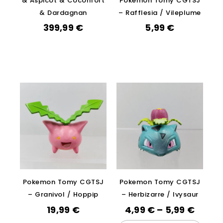
& Aspicot & Coconfort
Pokemon Tomy CGTSJ
& Dardagnan
– Rafflesia / Vileplume
399,99
€
5,99
€
Pokemon Tomy CGTSJ
Pokemon Tomy CGTSJ
– Granivol / Hoppip
– Herbizarre / Ivysaur
19,99
€
4,99
€
–
5,99
€