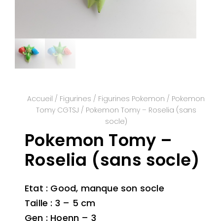
Accueil
/
Figurines
/
Figurines Pokemon
/
Pokemon
Tomy CGTSJ
/ Pokemon Tomy – Roselia (sans
socle)
Pokemon Tomy –
Roselia (sans socle)
Etat : Good, manque son socle
Taille : 3 – 5 cm
Gen : Hoenn – 3