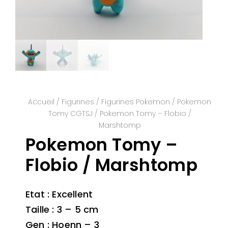
Accueil
/
Figurines
/
Figurines Pokemon
/
Pokemon
Tomy CGTSJ
/ Pokemon Tomy – Flobio /
Marshtomp
Pokemon Tomy –
Flobio / Marshtomp
Etat : Excellent
Taille : 3 – 5 cm
Gen : Hoenn – 3