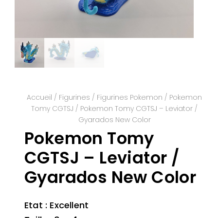
Accueil
/
Figurines
/
Figurines Pokemon
/
Pokemon
Tomy CGTSJ
/ Pokemon Tomy CGTSJ – Leviator /
Gyarados New Color
Pokemon Tomy
CGTSJ – Leviator /
Gyarados New Color
Etat : Excellent