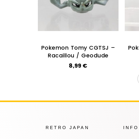
Pokemon Tomy CGTSJ –
Po
Racaillou / Geodude
8,99
€
RETRO JAPAN
INF