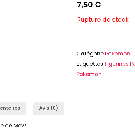
e Conan
Haikyu!!
7,50
€
h
Promised Neverland
Rupture de stock
Overlord
Catégorie
Pokemon 
Étiquettes
Figurines 
Pokemon
entaires
Avis (0)
le de Mew.