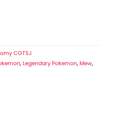
Oshi no Ko
Hell's Paradise
Autres Animes
Tomy CGTSJ
Pokemon
,
Legendary Pokemon
,
Mew
,