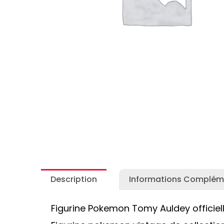
Autres Collections Pokemon
...
Detectiv
Yu-Gi-O
Description
Informations Complém
Figurine Pokemon Tomy Auldey officiel