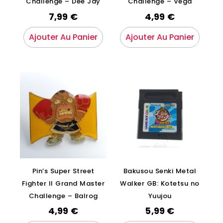
Challenge – Dee Jay
Challenge – Vega
7,99
€
4,99
€
Ajouter Au Panier
Ajouter Au Panier
Pin’s Super Street
Bakusou Senki Metal
Fighter II Grand Master
Walker GB: Kotetsu no
Challenge – Balrog
Yuujou
4,99
€
5,99
€