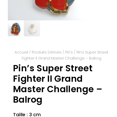
Accueil
/
Produits Dérivés
/
Pin's
/ Pin’s Super Street
Fighter II Grand Master Challenge – Balrog
Pin’s Super Street
Fighter II Grand
Master Challenge –
Balrog
Taille : 3 cm