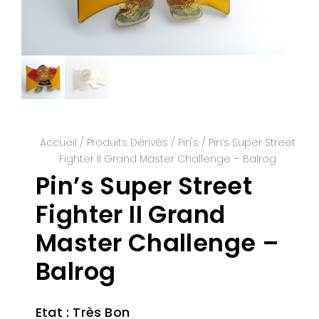
Accueil
/
Produits Dérivés
/
Pin's
/ Pin’s Super Street
Fighter II Grand Master Challenge – Balrog
Pin’s Super Street
Fighter II Grand
Master Challenge –
Balrog
Etat : Très Bon