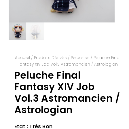
Accueil
/
Produits Dérivés
/
Peluches
/ Peluche Final
Fantasy XIV Job Vol.3 Astromancien / Astrologian
Peluche Final
Fantasy XIV Job
Vol.3 Astromancien /
Astrologian
Etat : Très Bon