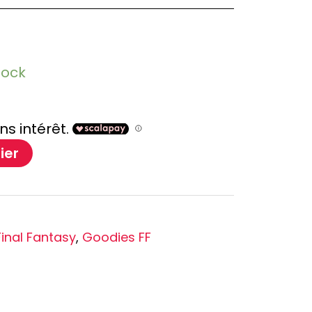
Oshi no Ko
Hell's Paradise
Autres Animes
tock
ier
Final Fantasy
,
Goodies FF