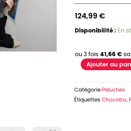
e Conan
Haikyu!!
h
Promised Neverland
124,99
€
Overlord
Disponibilité :
En s
Ajouter au pan
Catégorie
Peluches
Étiquettes
Chocobo
,