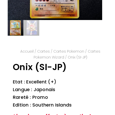
Accueil
/
Cartes
/
Cartes Pokemon
/
Cartes
Pokemon Wizard
/ Onix (SI-JP)
Onix (SI-JP)
Etat : Excellent (+)
Langue : Japonais
Rareté : Promo
Edition : Southern Islands