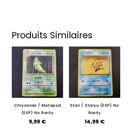
Produits Similaires
Chrysacier / Metapod
Stari / Staryu (EXP) No
(EXP) No Rarity
Rarity
9,99
€
14,99
€