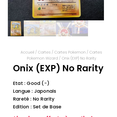
Accueil
/
Cartes
/
Cartes Pokemon
/
Cartes
Pokemon Wizard
/ Onix (EXP) No Rarity
Onix (EXP) No Rarity
Etat : Good (-)
Langue : Japonais
Rareté : No Rarity
Edition : Set de Base