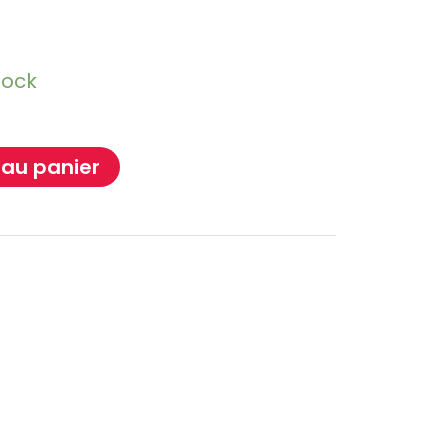
Oshi no Ko
Hell's Paradise
Autres Animes
tock
 au panier