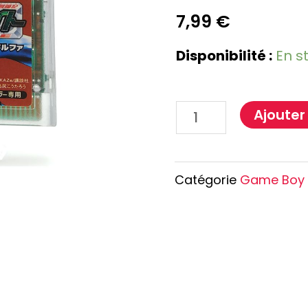
e Conan
Haikyu!!
7,99
€
h
Promised Neverland
Overlord
Disponibilité :
En s
Ajouter
Catégorie
Game Boy