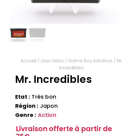
Accueil
/
Jeux Video
/
Game Boy Advance
/ Mr.
Incredibles
Mr. Incredibles
Etat :
Très bon
Région :
Japon
Genre :
Action
Livraison offerte à partir de