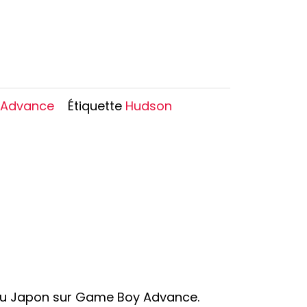
Oshi no Ko
Hell's Paradise
Autres Animes
 Advance
Étiquette
Hudson
 au Japon sur Game Boy Advance.