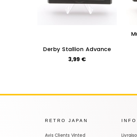
M
Derby Stallion Advance
3,99
€
RETRO JAPAN
INF
Avis Clients Vinted
Livrais