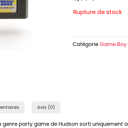
e Conan
Haikyu!!
Rupture de stock
h
Promised Neverland
Overlord
Catégorie
Game Boy
entaires
Avis (0)
du genre party game de Hudson sorti uniquement