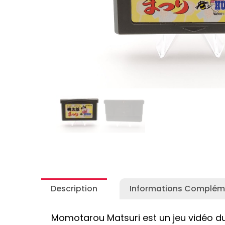
Autres Collections Pokemon
...
Detectiv
Yu-Gi-O
Description
Informations Complém
Momotarou Matsuri est un jeu vidéo 