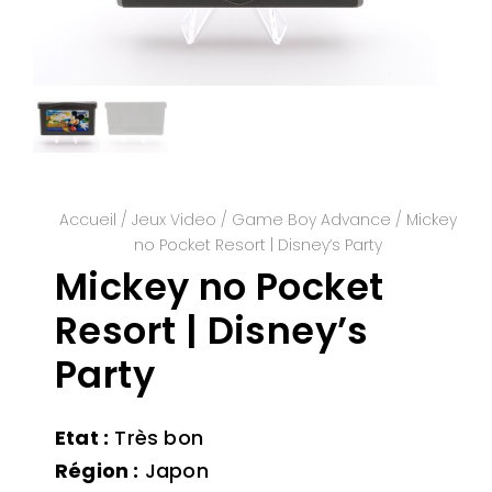
Accueil
/
Jeux Video
/
Game Boy Advance
/ Mickey
no Pocket Resort | Disney’s Party
Mickey no Pocket
Resort | Disney’s
Party
Etat :
Très bon
Région :
Japon