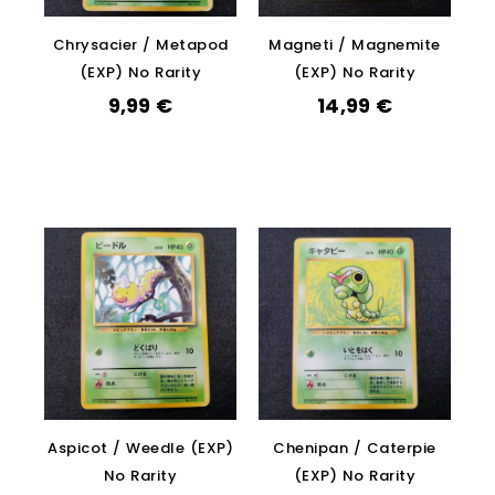
Chrysacier / Metapod
Magneti / Magnemite
(EXP) No Rarity
(EXP) No Rarity
9,99
€
14,99
€
Aspicot / Weedle (EXP)
Chenipan / Caterpie
No Rarity
(EXP) No Rarity