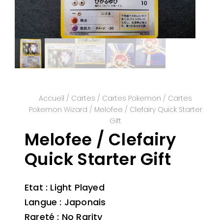
Accueil
/
Cartes
/
Cartes Pokemon
/
Cartes
Pokemon Wizard
/ Melofee / Clefairy Quick Starter
Gift
Melofee / Clefairy
Quick Starter Gift
Etat : Light Played
Langue : Japonais
Rareté : No Rarity