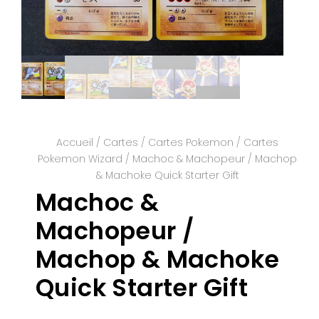
Accueil
/
Cartes
/
Cartes Pokemon
/
Cartes
Pokemon Wizard
/ Machoc & Machopeur / Machop
& Machoke Quick Starter Gift
Machoc &
Machopeur /
Machop & Machoke
Quick Starter Gift