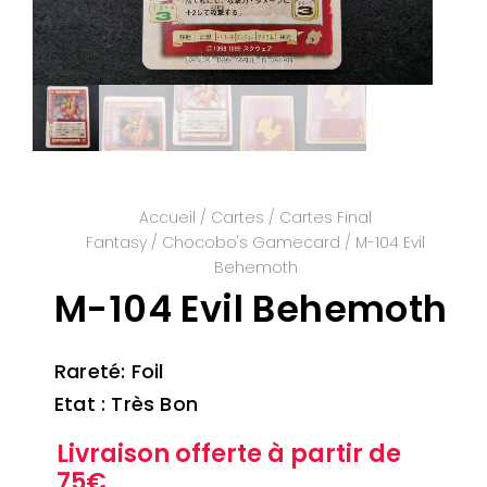
Accueil
/
Cartes
/
Cartes Final
Fantasy
/
Chocobo's Gamecard
/ M-104 Evil
Behemoth
M-104 Evil Behemoth
Rareté: Foil
Etat : Très Bon
Livraison offerte à partir de
75€