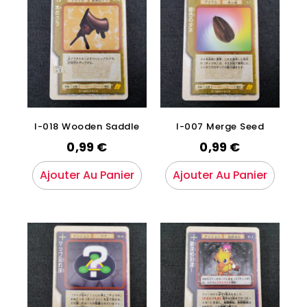
I-018 Wooden Saddle
I-007 Merge Seed
0,99
€
0,99
€
Ajouter Au Panier
Ajouter Au Panier