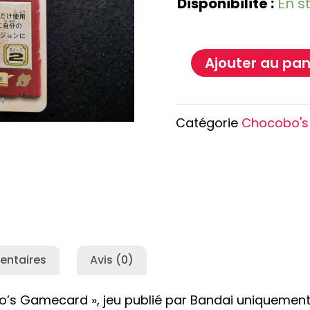
Disponibilité :
En s
e Conan
Haikyu!!
h
Promised Neverland
Overlord
Ajouter au pan
Catégorie
Chocobo'
entaires
Avis (0)
s Gamecard », jeu publié par Bandai uniquement a