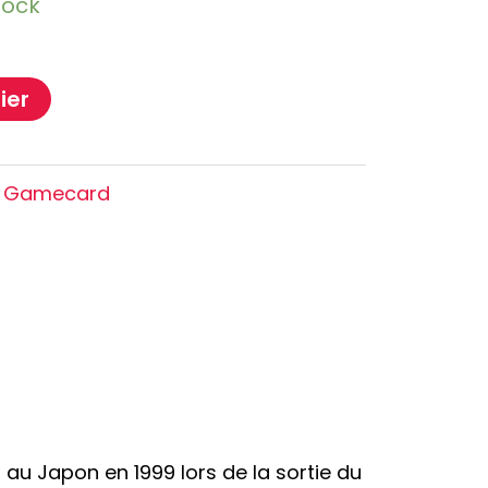
tock
Oshi no Ko
Hell's Paradise
Autres Animes
ier
s Gamecard
u Japon en 1999 lors de la sortie du