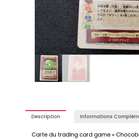
Autres Collections Pokemon
...
Detectiv
Yu-Gi-O
Description
Informations Complém
Carte du trading card game « Chocobo’