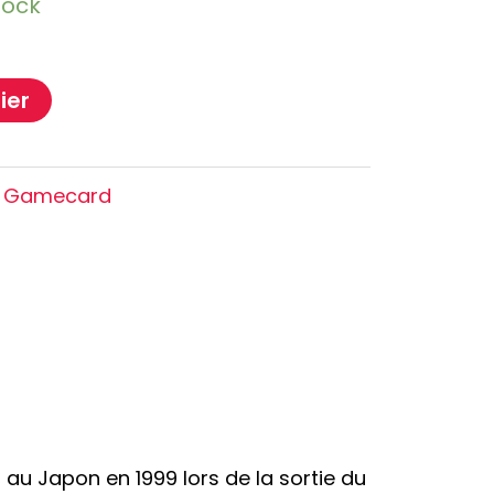
tock
Oshi no Ko
Hell's Paradise
Autres Animes
ier
s Gamecard
u Japon en 1999 lors de la sortie du