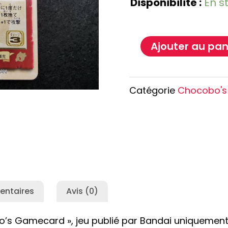
Disponibilité :
En s
e Conan
Haikyu!!
h
Promised Neverland
Overlord
Ajouter au pan
Catégorie
Chocobo'
entaires
Avis (0)
s Gamecard », jeu publié par Bandai uniquement a