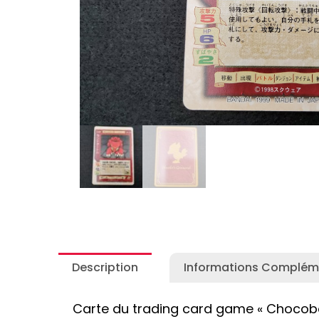
Autres Collections Pokemon
...
Detectiv
Yu-Gi-O
Description
Informations Complém
Carte du trading card game « Chocobo’